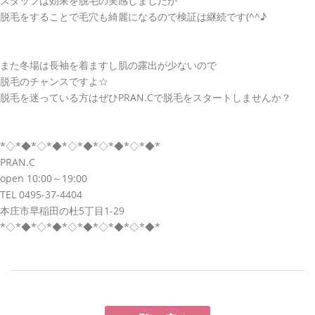
スタッフは効果を脱毛の実感しましたが
脱毛をすることで毛穴も綺麗になるので検証は継続です(^^♪
また冬場は長袖を着ますし肌の露出が少ないので
脱毛のチャンスですよ☆
脱毛を迷っている方はぜひPRAN.Cで脱毛をスタートしませんか？
*◇*◆*◇*◆*◇*◆*◇*◆*◇*◆*
PRAN.C
open 10:00～19:00
TEL 0495-37-4404
本庄市早稲田の杜5丁目1-29
*◇*◆*◇*◆*◇*◆*◇*◆*◇*◆*