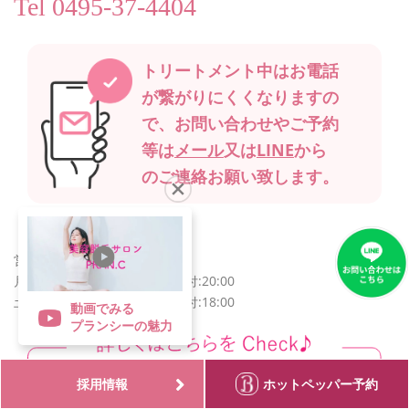
Tel
0495-37-4404
トリートメント中は
お電話
が繋がりにくくなりますの
で、
お問い合わせやご予約
等は
メール
又は
LINE
から
の
ご連絡お願い致します。
営業時間
月〜金 10:00〜21:00 最終受付:20:00
土日祝 10:00〜19:00 最終受付:18:00
動画でみる
プランシーの魅力
採用情報
ホットペッパー予約