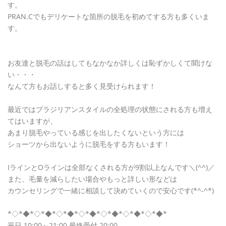
す。
PRAN.Cでもデリケートな箇所の脱毛を初めてする方も多くいま
す。
お友達と脱毛の話はしてもなかなか詳しくは恥ずかしくて聞けな
い・・・
なんて方もお話しすると多く見受けられます！
最近ではブラジリアンスタイルの全処理の状態にされる方も増え
てはいますが、
あまり脱毛やっている感じを出したくないという方には
ショーツから出ないように脱毛をする方もいます！
IラインとOラインは全部なくされる方が9割以上なんです＼(^^)／
また、毛量を減らしたい場合やもっと詳しい形などは
カウンセリングで一緒に相談して決めていくので安心です(*^-^*)
*◇*◆*◇*◆*◇*◆*◇*◆*◇*◆*◇*◆*◇*◆*
平日 10:00～21:00 最終受付 20:00